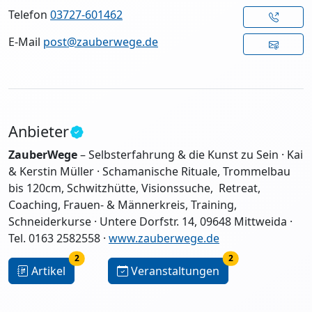
Telefon
03727-601462
E-Mail
post@zauberwege.de
Anbieter
ZauberWege
– Selbsterfahrung & die Kunst zu Sein · Kai
& Kerstin Müller · Schamanische Rituale, Trommelbau
bis 120cm, Schwitzhütte, Visionssuche, Retreat,
Coaching, Frauen- & Männerkreis, Training,
Schneiderkurse · Untere Dorfstr. 14, 09648 Mittweida ·
Tel. 0163 2582558 ·
www.zauberwege.de
2
2
Artikel
Veranstaltungen