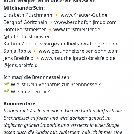
Kräuterexperten in unserem Netzwerk
MiteinanderSein:
Elisabeth Püschmann 🔸 www.Kräuter-Gut.de
Berghof Göritzhain 🔸www.berghofgh.jimdo.com
Hotel Forstmeister 🔸www.forstmeister.de
@hotel_forstmeister
Kathrin Zinn 🔸www.gesundheitsberatung-zinn.de
Sonja Röpke🔸 www.gesundheitsreisen-sonni.com
Jens Breitfeld 🔸www.naturheilpraxis-breitfeld.de
@jens.breitfeld
Ich mag’ die Brennnessel sehr.
🌱 Wie ist Dein Verhätnis zur Brennnessel?
🌱 Wie nutzt Du sie?
Kommentare:
biohummel: Auch in meinem kleinen Garten darf sich die
Brennnessel entfalten und wird dankbar genutzt im
täglichen grünen Smoothie und versteckt in einer Suppe
essen auch die Kinder mit. Außerdem hab ich immer eine