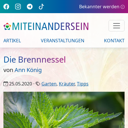
Bekannter werden
ARTIKEL
VERANSTALTUNGEN
KONTAKT
Die Brennnessel
von
Ann König
25.05.2020 ⋅
Garten
,
Kräuter
,
Tipps