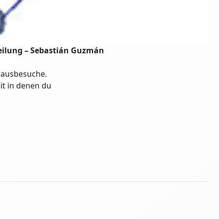
eilung –
Sebastián Guzmán
Hausbesuche.
it in denen du