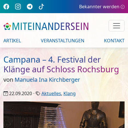
Bekannter werden
ARTIKEL
VERANSTALTUNGEN
KONTAKT
Campana – 4. Festival der
Klänge auf Schloss Rochsburg
von
Manuela Ina Kirchberger
22.09.2020 ⋅
Aktuelles
,
Klang