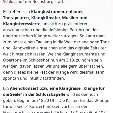
Schlosshof der Rochsburg statt.
Es treffen sich
Klanginstrumentenbauer,
Therapeuten, Klangkünstler, Musiker und
Klanginteressierte
, um sich zu präsentieren,
auszutauschen und die tiefsinnige Berührung der
obertonreichen Klänge weiterzutragen. So kann man
zumindest einen Tag lang in die Welt der analogen Töne
und Klangwelten eintauchen und das digitale Zeitalter
weit hinter sich lassen. Welche Klanginstrumente und
Obertöne im Schlosshof nun am 3.10. zu hören sein
werden, davon lassen wir uns alle gern überraschen,
denn dieses kleine Fest der Klänge wird diesmal sehr
spontan und intuitiv stattfinden.
Ein
Abendkonzert bzw. eine Klangreise „Klänge für
die Seele“ in der Schlosskapelle
wird es dennoch
geben: Beginn um 18.30 Uhr. Die Karten für das „Klänge
für die Seele“ Konzert müssen vorher an der
Museumskasse reserviert (Tickets: 13 €, ermäßigt 10 €