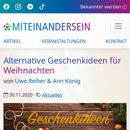
Bekannter werden
ARTIKEL
VERANSTALTUNGEN
KONTAKT
Alternative Geschenkideen für
Weihnachten
von
Uwe Reiher & Ann König
30.11.2020 ⋅
Aktuelles