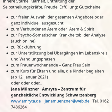
innere Stärke, Klarheit, Entfaltung der
Selbstheilungskräfte, Freude, Erfüllung: Gutscheine
zur freien Auswahl der gesamten Angebote oder
ganz individuell ausgesucht
zum Verbundenen Atem oder Atem & Spirit
zur Psycho-Somatischen Krankheitsbilder Analyse
(auch online)
zu Rückführung
zur Unterstützung bei Übergängen im Lebenskreis
und Wandlungsphasen
zum Frauenwochenende – Ganz Frau Sein
zum Kurs für Eltern und alle, die Kinder begleiten
(ab 12. Januar 2021)
oder oder oder...
Jana Münzner
·
Amryta – Zentrum für
ganzheitliche Entwicklung Schwarzenberg
·
www.amryta.de
·
janamuenzner@web.de
· Tel. 0162
7486264