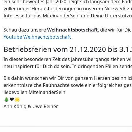
ein sehr bewegtes Jahr 2020 neigt sich langsam dem Ende z
voller neuer Herausforderungen in unserem Netzwerk z
Interesse für das MiteinanderSein und Deine Unterstütz
Schau dazu unsere
Weihnachtsbotschaft
, die wir für D
Youtube Weihnachtsbotschaft
Betriebsferien vom 21.12.2020 bis 3.1
In dieser besonderen Zeit des Jahresübergangs ziehen w
neu inspiriert für Dich da sein. In dringenden Fällen sende
Bis dahin wünschen wir Dir von ganzem Herzen besinnlich
erkenntnisreiche Rauhnächte sowie ein erfolgreiches ge
liebevollen MiteinanderSein
🎄❤️🌟
Ann König & Uwe Reiher