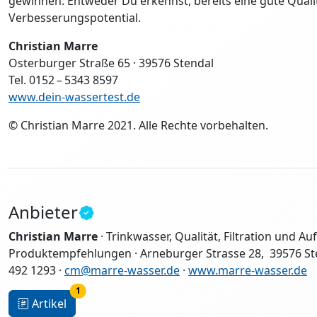
gewinnen. Entweder Du erkennst, bereits eine gute Quali
Verbesserungspotential.
Christian Marre
Osterburger Straße 65 · 39576 Stendal
Tel. 0152 – 5343 8597
www.dein-wassertest.de
© Christian Marre 2021. Alle Rechte vorbehalten.
Anbieter
Christian Marre
· Trinkwasser, Qualität, Filtration und
Produktempfehlungen · Arneburger Strasse 28, 39576 Sten
492 1293 ·
cm@marre-wasser.de
·
www.marre-wasser.de
1
Artikel