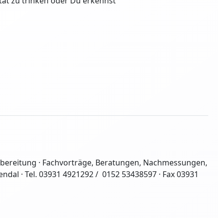
tät zu trinken oder Du erkennst
 Aufbereitung · Fachvorträge, Beratungen, Nachmessungen,
dal · Tel. 03931 4921292 / 0152 53438597 · Fax 03931