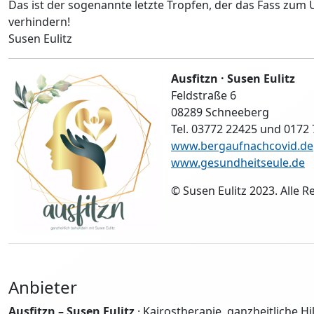
Das ist der sogenannte letzte Tropfen, der das Fass zum
verhindern!
Susen Eulitz
Ausfitzn · Susen Eulitz
Feldstraße 6
08289 Schneeberg
Tel. 03772 22425 und 0172
www.bergaufnachcovid.de
www.gesundheitseule.de
© Susen Eulitz 2023. Alle R
Anbieter
Ausfitzn – Susen Eulitz
· Kairostherapie, ganzheitliche Hil