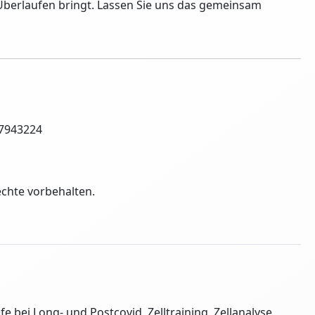
 Überlaufen bringt. Lassen Sie uns das gemeinsam
 7943224
echte vorbehalten.
fe bei Long- und Postcovid, Zelltraining, Zellanalyse,