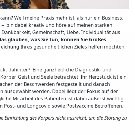
nn? Weil meine Praxis mehr ist, als nur ein Business.
f – bin dabei kreativ und höre auf meinen starken
e Dankbarkeit, Gemeinschaft, Liebe, Individualität aus
das glauben, was Sie tun, können Sie Großes
reichung Ihres gesundheitlichen Zieles helfen möchten.
eckt dahinter? Eine ganzheitliche Diagnostik- und
rper, Geist und Seele betrachtet. Ihr Herzstück ist ein
rsachen der Beschwerden festgestellt und danach
en ausgewählt werden. Dabei liegt der Fokus auf der
iche Mitarbeit des Patienten ist dabei äußerst wichtig.
on Post- und Longcovid sowie Postvaccine Betroffenen.
e Einrichtung des Körpers nicht ausreicht, um die Störung zu