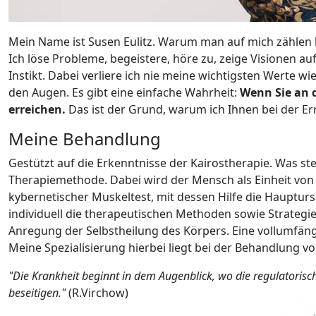
Mein Name ist Susen Eulitz. Warum man auf mich zählen ka
Ich löse Probleme, begeistere, höre zu, zeige Visionen au
Instikt. Dabei verliere ich nie meine wichtigsten Werte wi
den Augen. Es gibt eine einfache Wahrheit:
Wenn Sie an 
erreichen.
Das ist der Grund, warum ich Ihnen bei der Er
Meine Behandlung
Gestützt auf die Erkenntnisse der Kairostherapie. Was st
Therapiemethode. Dabei wird der Mensch als Einheit von Kö
kybernetischer Muskeltest, mit dessen Hilfe die Hauptu
individuell die therapeutischen Methoden sowie Strategi
Anregung der Selbstheilung des Körpers. Eine vollumfängl
Meine Spezialisierung hierbei liegt bei der Behandlung v
"Die Krankheit beginnt in dem Augenblick, wo die regulatorisch
beseitigen."
(R.Virchow)