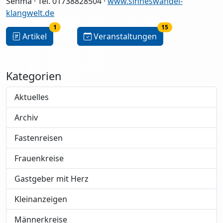
Sehma · Tel. 01738828504 ·
www.sinneswandel-
klangwelt.de
1
15
Artikel
Veranstaltungen
Kategorien
Aktuelles
Archiv
Fastenreisen
Frauenkreise
Gastgeber mit Herz
Kleinanzeigen
Männerkreise