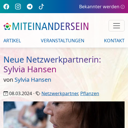
Bekannter werden
ARTIKEL
VERANSTALTUNGEN
KONTAKT
Neue Netzwerkpartnerin:
Sylvia Hansen
von
Sylvia Hansen
08.03.2024 ⋅
Netzwerkpartner
,
Pflanzen