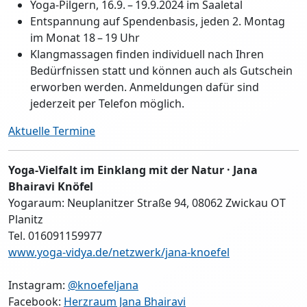
Yoga-Pilgern, 16.9. – 19.9.2024 im Saaletal
Entspannung auf Spendenbasis, jeden 2. Montag
im Monat 18 – 19 Uhr
Klangmassagen finden individuell nach Ihren
Bedürfnissen statt und können auch als Gutschein
erworben werden. Anmeldungen dafür sind
jederzeit per Telefon möglich.
Aktuelle Termine
Yoga-Vielfalt im Einklang mit der Natur · Jana
Bhairavi Knöfel
Yogaraum: Neuplanitzer Straße 94, 08062 Zwickau OT
Planitz
Tel. 016091159977
www.yoga-vidya.de/netzwerk/jana-knoefel
Instagram:
@knoefeljana
Facebook:
Herzraum Jana Bhairavi