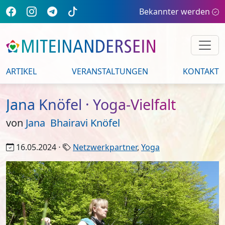
Bekannter werden
ARTIKEL
VERANSTALTUNGEN
KONTAKT
Jana Knöfel · Yoga-Vielfalt
von
Jana Bhairavi Knöfel
16.05.2024 ⋅
Netzwerkpartner
,
Yoga