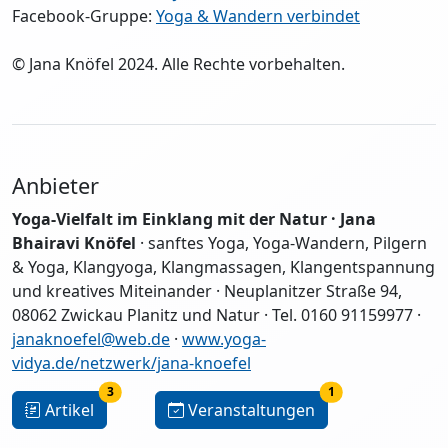
Facebook-Gruppe:
Yoga & Wandern verbindet
© Jana Knöfel 2024. Alle Rechte vorbehalten.
Anbieter
Yoga-Vielfalt im Einklang mit der Natur · Jana
Bhairavi Knöfel
· sanftes Yoga, Yoga-Wandern, Pilgern
& Yoga, Klangyoga, Klangmassagen, Klangentspannung
und kreatives Miteinander · Neuplanitzer Straße 94,
08062 Zwickau Planitz und Natur · Tel. 0160 91159977 ·
janaknoefel@web.de
·
www.yoga-
vidya.de/netzwerk/jana-knoefel
3
1
Artikel
Veranstaltungen