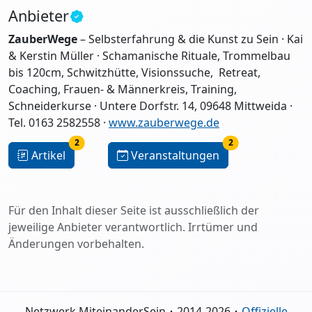
Anbieter
ZauberWege
– Selbsterfahrung & die Kunst zu Sein · Kai
& Kerstin Müller · Schamanische Rituale, Trommelbau
bis 120cm, Schwitzhütte, Visionssuche, Retreat,
Coaching, Frauen- & Männerkreis, Training,
Schneiderkurse · Untere Dorfstr. 14, 09648 Mittweida ·
Tel. 0163 2582558 ·
www.zauberwege.de
2
2
Artikel
Veranstaltungen
Für den Inhalt dieser Seite ist ausschließlich der
jeweilige Anbieter verantwortlich. Irrtümer und
Änderungen vorbehalten.
Netzwerk MiteinanderSein ･ 2014-2026 ･
Offizielle