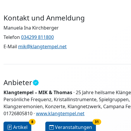
Kontakt und Anmeldung
Manuela Ina Kirchberger
Telefon
034299 811800
E-Mail
mik@klangtempel.net
Anbieter
Klangtempel – MIK & Thomas
·
25 Jahre heilsame Klänge
Persönliche Frequenz, Kristallinstrumente, Spielgruppen, K
Klangzeremonien, Konzerte, Klangnetzwerk, Campana Fes
01726805810 ·
www.klangtempel.net
8
31
Artikel
Veranstaltungen