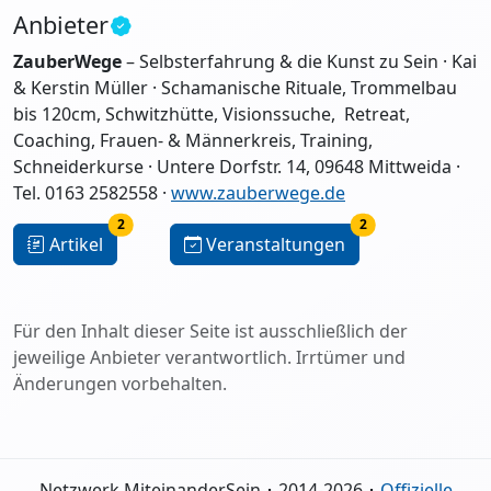
Anbieter
ZauberWege
– Selbsterfahrung & die Kunst zu Sein · Kai
& Kerstin Müller · Schamanische Rituale, Trommelbau
bis 120cm, Schwitzhütte, Visionssuche, Retreat,
Coaching, Frauen- & Männerkreis, Training,
Schneiderkurse · Untere Dorfstr. 14, 09648 Mittweida ·
Tel. 0163 2582558 ·
www.zauberwege.de
2
2
Artikel
Veranstaltungen
Für den Inhalt dieser Seite ist ausschließlich der
jeweilige Anbieter verantwortlich. Irrtümer und
Änderungen vorbehalten.
Netzwerk MiteinanderSein ･ 2014-2026 ･
Offizielle