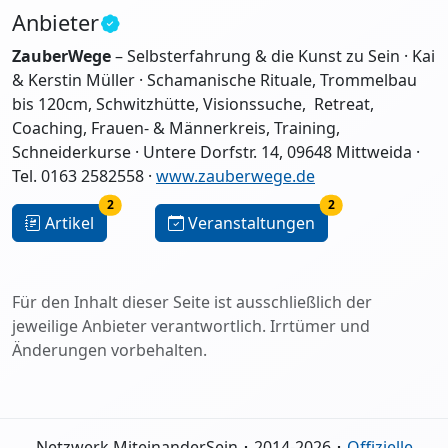
Anbieter
ZauberWege
– Selbsterfahrung & die Kunst zu Sein · Kai
& Kerstin Müller · Schamanische Rituale, Trommelbau
bis 120cm, Schwitzhütte, Visionssuche, Retreat,
Coaching, Frauen- & Männerkreis, Training,
Schneiderkurse · Untere Dorfstr. 14, 09648 Mittweida ·
Tel. 0163 2582558 ·
www.zauberwege.de
2
2
Artikel
Veranstaltungen
Für den Inhalt dieser Seite ist ausschließlich der
jeweilige Anbieter verantwortlich. Irrtümer und
Änderungen vorbehalten.
Netzwerk MiteinanderSein ･ 2014-2026 ･
Offizielle