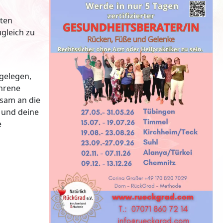
sten
gleich zu
gelegen,
ahrene
tsam an die
 und deine
e