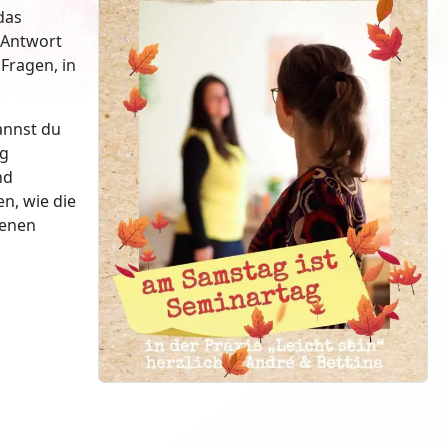
das
e Antwort
 Fragen, in
annst du
ng
nd
en, wie die
genen