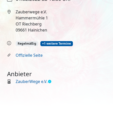
Zauberwege e.V.
Hammermühle 1
OT Riechberg
09661 Hainichen
Regelmäßig
+1 weitere Termine
Offizielle Seite
Anbieter
ZauberWege e.V.