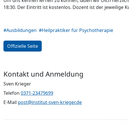
Um uns kennen lernen zu können, laden wir Dich herzlich 
18:30. Der Eintritt ist kostenlos. Dozent ist der jeweilige K
#Ausbildungen
#Heilpraktiker für Psychotherapie
Offizielle Seite
Kontakt und Anmeldung
Sven Krieger
Telefon
0371-23479699
E-Mail
post@institut-sven-krieger.de