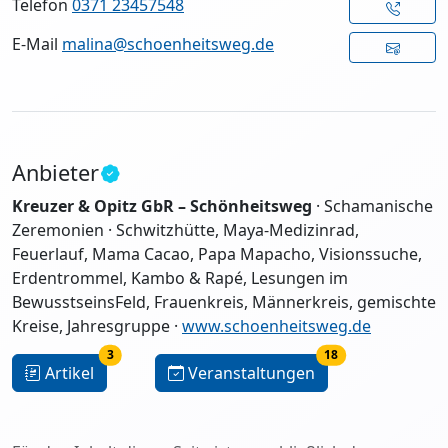
Telefon
0371 23457548
E-Mail
malina@schoenheitsweg.de
Anbieter
Kreuzer & Opitz GbR – Schönheitsweg
· Schamanische
Zeremonien · Schwitzhütte, Maya-Medizinrad,
Feuerlauf, Mama Cacao, Papa Mapacho, Visionssuche,
Erdentrommel, Kambo & Rapé, Lesungen im
BewusstseinsFeld, Frauenkreis, Männerkreis, gemischte
Kreise, Jahresgruppe ·
www.schoenheitsweg.de
3
18
Artikel
Veranstaltungen