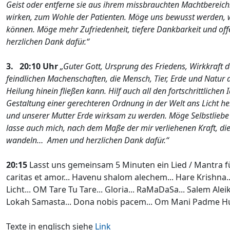
Geist oder entferne sie aus ihrem missbrauchten Machtbereich
wirken, zum Wohle der Patienten. Möge uns bewusst werden, wi
können. Möge mehr Zufriedenheit, tiefere Dankbarkeit und off
herzlichen Dank dafür.“
3. 20:10 Uhr
„Guter Gott, Ursprung des Friedens, Wirkkraft d
feindlichen Machenschaften, die Mensch, Tier, Erde und Natur 
Heilung hinein fließen kann. Hilf auch all den fortschrittlich
Gestaltung einer gerechteren Ordnung in der Welt ans Licht h
und unserer Mutter Erde wirksam zu werden. Möge Selbstliebe 
lasse auch mich, nach dem Maße der mir verliehenen Kraft, die
wandeln… Amen und herzlichen Dank dafür.“
20:15
Lasst uns gemeinsam 5 Minuten ein Lied / Mantra für
caritas et amor... Havenu shalom alechem... Hare Krishna
Licht... OM Tare Tu Tare... Gloria... RaMaDaSa... Salem Ale
Lokah Samasta... Dona nobis pacem... Om Mani Padme Hum..
Texte in englisch siehe
Link