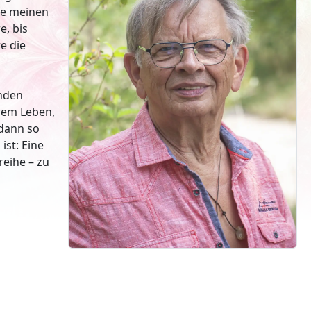
Sie meinen
e, bis
re die
enden
erem Leben,
 dann so
ist: Eine
reihe – zu