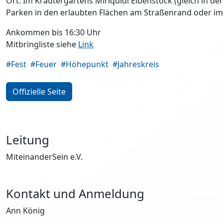
Ort: Im Kräutergartens Miriquidi Eibenstock (gleich in de
Parken in den erlaubten Flächen am Straßenrand oder i
Ankommen bis 16:30 Uhr
Mitbringliste siehe
Link
#Fest
#Feuer
#Höhepunkt
#Jahreskreis
Offizielle Seite
Leitung
MiteinanderSein e.V.
Kontakt und Anmeldung
Ann König