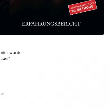
mitis wurde.
dabei?
der