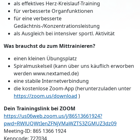
als effektives Herz-Kreislauf-Training
für verbesserte Organfunktionen
für eine verbesserte
Gedächtnis-/Konzentrationsleistung
als Ausgleich bei intensiver sportl. Aktivität
​​Was brauchst du zum Mittrainieren?
einen kleinen Übungsplatz
Spiralmuskelseil (kann über uns käuflich erworben
werden www.nextamed.de)
eine stabile Internetverbindung
die kostenlose Zoom-App (herunterzuladen unter
https://zoom.us/download
)​
Dein Trainingslink bei ZOOM
https://us06web.zoom.us/j/86513661924?
pwd=RWlUQWtIenZFNjVMaWZTS3ZGMUZ3dz09
Meeting-ID: 865 1366 1924
Kenncode: 727034