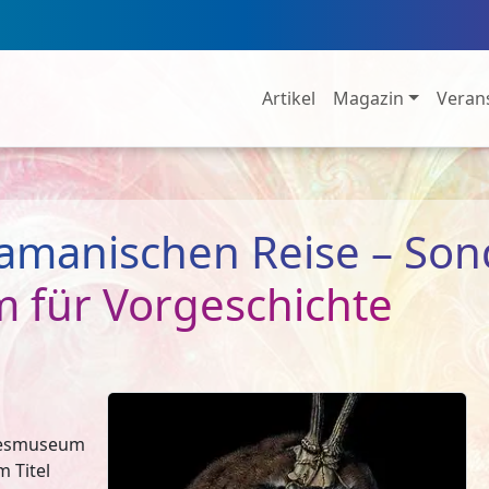
Artikel
Magazin
Veran
amanischen Reise – So
m für Vorgeschichte
desmuseum
m Titel