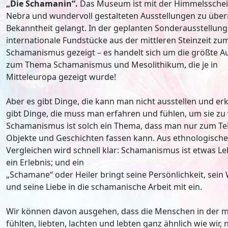
„Die Schamanin“.
Das Museum ist mit der Himmelssche
Nebra und wundervoll gestalteten Ausstellungen zu über
Bekanntheit gelangt. In der geplanten Sonderausstellun
internationale Fundstücke aus der mittleren Steinzeit z
Schamanismus gezeigt – es handelt sich um die größte A
zum Thema Schamanismus und Mesolithikum, die je in
Mitteleuropa gezeigt wurde!
Aber es gibt Dinge, die kann man nicht ausstellen und erk
gibt Dinge, die muss man erfahren und fühlen, um sie zu
Schamanismus ist solch ein Thema, dass man nur zum Tei
Objekte und Geschichten fassen kann. Aus ethnologisch
Vergleichen wird schnell klar: Schamanismus ist etwas L
ein Erlebnis; und ein
„Schamane“ oder Heiler bringt seine Persönlichkeit, sein
und seine Liebe in die schamanische Arbeit mit ein.
Wir können davon ausgehen, dass die Menschen in der mitt
fühlten, liebten, lachten und lebten ganz ähnlich wie wir,