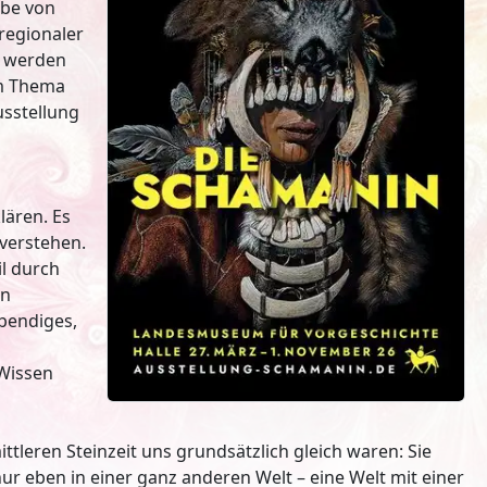
ibe von
regionaler
g werden
um Thema
usstellung
lären. Es
 verstehen.
l durch
en
ebendiges,
 Wissen
leren Steinzeit uns grundsätzlich gleich waren: Sie
 nur eben in einer ganz anderen Welt – eine Welt mit einer