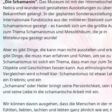
„Die Schamanin“.
Das Museum ist mit der Himmelssche
Nebra und wundervoll gestalteten Ausstellungen zu über
Bekanntheit gelangt. In der geplanten Sonderausstellun
internationale Fundstücke aus der mittleren Steinzeit z
Schamanismus gezeigt – es handelt sich um die größte A
zum Thema Schamanismus und Mesolithikum, die je in
Mitteleuropa gezeigt wurde!
Aber es gibt Dinge, die kann man nicht ausstellen und erk
gibt Dinge, die muss man erfahren und fühlen, um sie zu
Schamanismus ist solch ein Thema, dass man nur zum Tei
Objekte und Geschichten fassen kann. Aus ethnologisch
Vergleichen wird schnell klar: Schamanismus ist etwas L
ein Erlebnis; und ein
„Schamane“ oder Heiler bringt seine Persönlichkeit, sein
und seine Liebe in die schamanische Arbeit mit ein.
Wir können davon ausgehen, dass die Menschen in der mitt
fühlten, liebten, lachten und lebten ganz ähnlich wie wir,