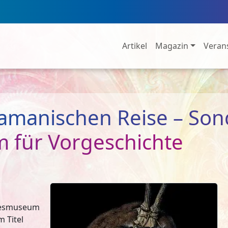
Artikel
Magazin
Veran
amanischen Reise – So
m für Vorgeschichte
desmuseum
m Titel