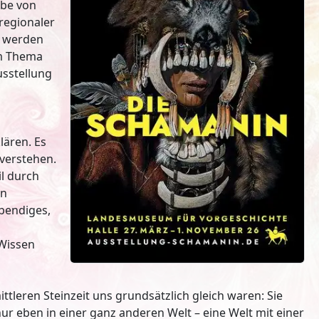
ibe von
regionaler
g werden
um Thema
usstellung
lären. Es
 verstehen.
l durch
en
ebendiges,
 Wissen
leren Steinzeit uns grundsätzlich gleich waren: Sie
 nur eben in einer ganz anderen Welt – eine Welt mit einer