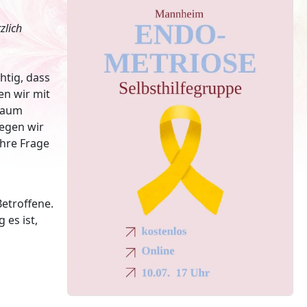
zlich
htig, dass
en wir mit
 Raum
egen wir
hre Frage
Betroffene.
 es ist,