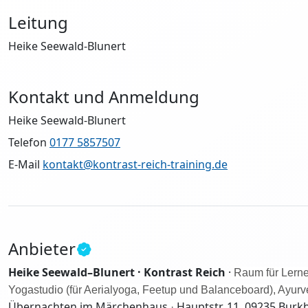
Leitung
Heike Seewald-Blunert
Kontakt und Anmeldung
Heike Seewald-Blunert
Telefon
0177 5857507
E-Mail
kontakt@kontrast-reich-training.de
Anbieter
Heike Seewald–Blunert · Kontrast Reich
·
Raum für Lerne
Yogastudio (für Aerialyoga, Feetup und Balanceboard), Ayur
Übernachten im Märchenhaus
Hauptstr. 11, 09235 Burkh
·