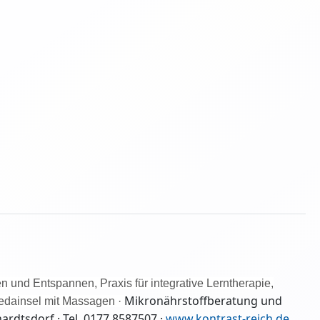
n und Entspannen, Praxis für integrative Lerntherapie,
Mikronährstoff
beratung
und
vedainsel mit Massagen ·
ardtsdorf · Tel. 0177 8587507 ·
www.kontrast-reich.de