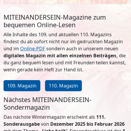
MITEINANDERSEIN-Magazine zum
bequemen Online-Lesen
Alle Inhalte des 109. und aktuellen 110. Magazins
findest du ab sofort nicht nur im gedruckten Magazin
und im
Online-PDF
sondern auch in unserem neuen
digitalen Magazin mit allen einzelnen Beiträgen,
die
du ganz bequem lesen und mit Freunden teilen kannst,
wenn gerade kein Heft zur Hand ist.
109. Magazin
110. Magazin
Nächstes MITEINANDERSEIN-
Sondermagazin
Das nächste Wintermagazin erscheint als
111.
Sonderausgabe
von
Dezember 2025 bis Februar 2026
mit dem Thema
„Liebe heilt
".
Einsendeschluss ist der
1.