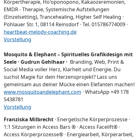
Körpertherapie, Ho'oponopono, Kakaozeremonien,
EMDR - Therapie, Systemische Aufstellungen
(Einzelsetting), Trancehealing, Higher Self Healing ·
Pöhlauer Str. 1, 08114 Reinsdorf · Tel. 015786774009 ·
heartbeat-melody-coaching.de
Vorstellung
Mosquito & Elephant
– Spirituelles Grafikdesign mit
Seele · Gudrun Gehlhaar ·
Branding, Web, Print &
Social Media voller Herz, Klarheit und Energie. Du
suchst Magie für dein Herzensprojekt? Lass uns
gemeinsam aus deiner Mücke einen Elefanten machen!
www.mosquitoandelephant.com
· WhatsApp +49 178
5438781
Vorstellung
Franziska Milbrecht
· Energetische Körperprozesse ·
1:1 Sitzungen in Access Bars ® · Access Facelift® ·
Access Körperprozesse® · Energiearbeit, Körperarbeit,