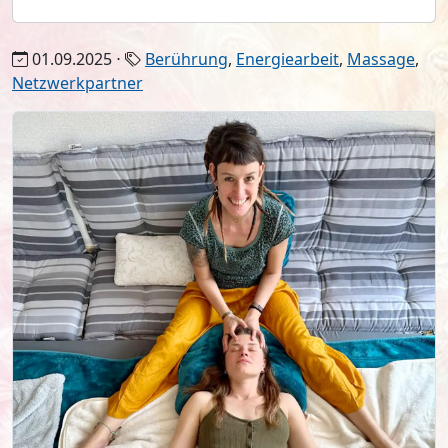
01.09.2025 ⋅
Berührung
,
Energiearbeit
,
Massage
,
Netzwerkpartner