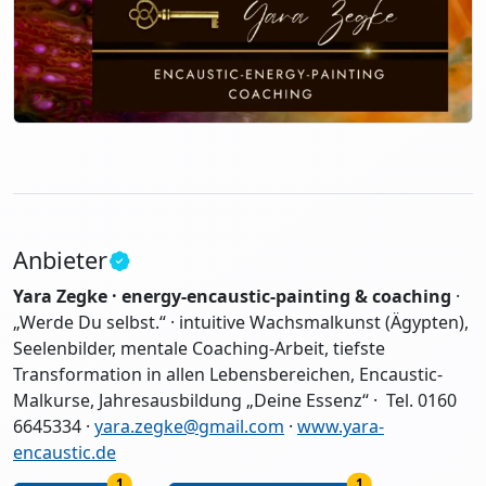
Anbieter
Yara Zegke · energy-encaustic-painting & coaching
·
„Werde Du selbst.“ · intuitive Wachsmalkunst (Ägypten),
Seelenbilder, mentale Coaching-Arbeit, tiefste
Transformation in allen Lebensbereichen, Encaustic-
Malkurse, Jahresausbildung „Deine Essenz“ · Tel. 0160
6645334 ·
yara.zegke@gmail.com
·
www.yara-
encaustic.de
1
1