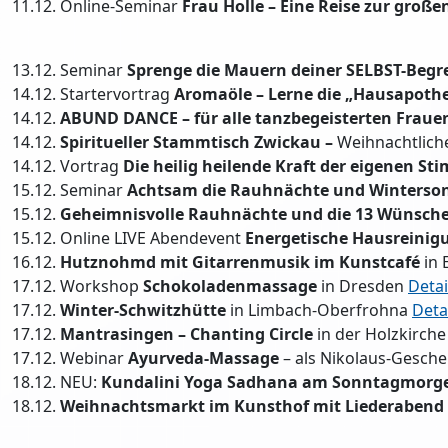
11.12. Online-Seminar
Frau Holle – Eine Reise zur große
13.12. Seminar
Sprenge die Mauern deiner SELBST-Beg
14.12. Startervortrag
Aromaöle – Lerne die „Hausapoth
14.12.
ABUND DANCE – für alle tanzbegeisterten Fraue
14.12.
Spiritueller Stammtisch Zwickau –
Weihnachtlic
14.12. Vortrag
Die heilig heilende Kraft der eigenen St
15.12. Seminar
Achtsam die Rauhnächte und Winterso
15.12.
Geheimnisvolle Rauhnächte und die 13 Wünsch
15.12. Online LIVE Abendevent
Energetische Hausreinig
16.12.
Hutznohmd mit Gitarrenmusik im Kunstcafé
in 
17.12. Workshop
Schokoladenmassage
in Dresden
Detai
17.12.
Winter-Schwitzhütte
in Limbach-Oberfrohna
Deta
17.12.
Mantrasingen – Chanting Circle
in der Holzkirch
17.12. Webinar
Ayurveda-Massage
– als Nikolaus-Gesch
18.12. NEU:
Kundalini Yoga Sadhana am Sonntagmorg
18.12.
Weihnachtsmarkt im Kunsthof mit Liederabend 