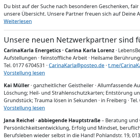
Du bist auf der Suche nach besonderen Geschenken, fair 
unsere Übersicht. Unsere Partner freuen sich auf Deine 
Weiterlesen
Unsere neuen Netzwerkpartner sind f
CarinaKarla Energetics · Carina Karla Lorenz
· LebensBe
Aufstellungen · feinstoffliche Arbeit · Heilsame Berührun
Tel. 0177 6704531 ·
CarinaKarla@posteo.de
·
t.me/CarinaK
Vorstellung lesen
Kai Müller
· ganzheitlicher Geistheiler · Allumfassende 
Löschung; Heil- und Strahlenschutzkarten; Entstörung 
Grundstück; Trauma lösen in Sekunden · in Freiberg · Tel
Vorstellung lesen
Jana Reichel
·
abbiegende Hauptstraße
– Beratung und 
Persönlichkeitsentwicklung, Erfolg und Mindset, berufl
Berufsleben wieder selbst in die Hand! Pohlandstr. 19, 0