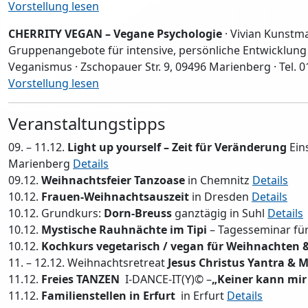
Vorstellung lesen
CHERRITY VEGAN – Vegane Psychologie
· Vivian Kunstma
Gruppenangebote für intensive, persönliche Entwicklung u
Veganismus · Zschopauer Str. 9, 09496 Marienberg · Tel. 0
Vorstellung lesen
Veranstaltungstipps
09. – 11.12.
Light up yourself – Zeit für Veränderung
Ein
Marienberg
Details
09.12.
Weihnachtsfeier Tanzoase
in Chemnitz
Details
10.12.
Frauen-Weihnachtsauszeit
in Dresden
Details
10.12. Grundkurs:
Dorn-Breuss
ganztägig in Suhl
Details
10.12.
Mystische Rauhnächte im Tipi
– Tagesseminar fü
10.12.
Kochkurs vegetarisch / vegan für Weihnachten &
11. – 12.12. Weihnachtsretreat
Jesus Christus Yantra & 
11.12.
Freies TANZEN
I-DANCE-IT(Y)© –
„Keiner kann mir
11.12.
Familienstellen in Erfurt
in Erfurt
Details