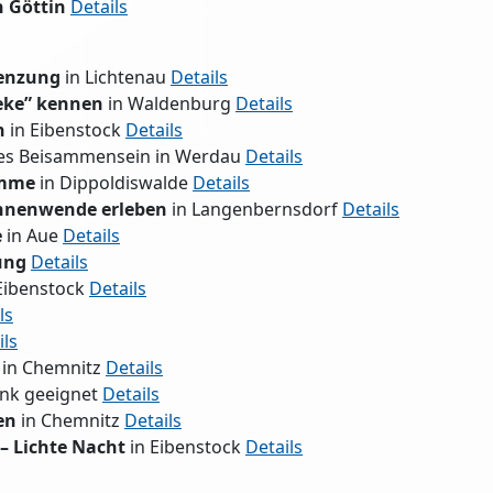
n
Göttin
Details
renzung
in Lichtenau
Details
eke” kennen
in Waldenburg
Details
n
in Eibenstock
Details
hes Beisammensein in Werdau
Details
imme
in Dippoldiswalde
Details
nnenwende erleben
in Langenbernsdorf
Details
e
in Aue
Details
ung
Details
Eibenstock
Details
ls
ils
e in Chemnitz
Details
enk geeignet
Details
en
in Chemnitz
Details
– Lichte Nacht
in Eibenstock
Details