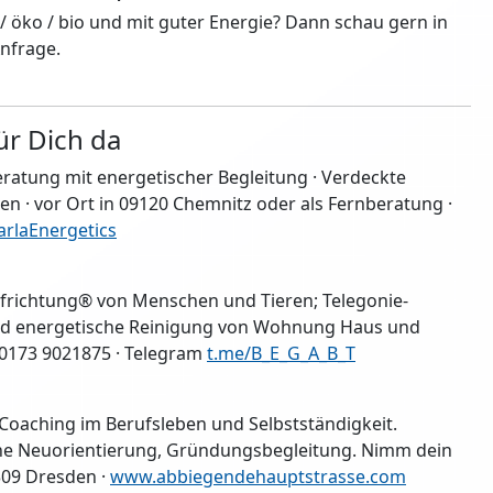
/ öko / bio und mit guter Energie? Dann schau gern in
Anfrage.
ür Dich da
ratung mit energetischer Begleitung · Verdeckte
gen · vor Ort in 09120 Chemnitz oder als Fernberatung ·
arlaEnergetics
Aufrichtung® von Menschen und Tieren; Telegonie-
und energetische Reinigung von Wohnung Haus und
. 0173 9021875 · Telegram
t.me/B_E_G_A_B_T
Coaching im Berufsleben und Selbstständigkeit.
iche Neuorientierung, Gründungsbegleitung. Nimm dein
1309 Dresden ·
www.abbiegendehauptstrasse.com