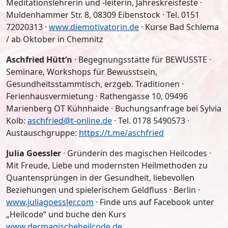
Meditationslehrerin und -leiterin, Jahreskreisfeste ·
Muldenhammer Str. 8, 08309 Eibenstock · Tel. 0151
72020313 ·
www.diemotivatorin.de
· Kurse Bad Schlema
/ ab Oktober in Chemnitz
Aschfried Hütt’n
· Begegnungsstätte für BEWUSSTE ·
Seminare, Workshops für Bewusstsein,
Gesundheitsstammtisch, erzgeb. Traditionen ·
Ferienhausvermietung · Rathengasse 10, 09496
Marienberg OT Kühnhaide · Buchungsanfrage bei Sylvia
Kolb:
aschfried@t-online.de
· Tel. 0178 5490573 ·
Austauschgruppe:
https://t.me/aschfried
Julia Goessler
· Gründerin des magischen Heilcodes ·
Mit Freude, Liebe und modernsten Heilmethoden zu
Quantensprüngen in der Gesundheit, liebevollen
Beziehungen und spielerischem Geldfluss · Berlin ·
www.juliagoessler.com
· Finde uns auf Facebook unter
„Heilcode“ und buche den Kurs
www.dermagischeheilcode.de