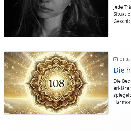
Jede Trä
Situati
Geschic
01.03
Die h
Die Bed
erkläre
spiegelt
Harmoni