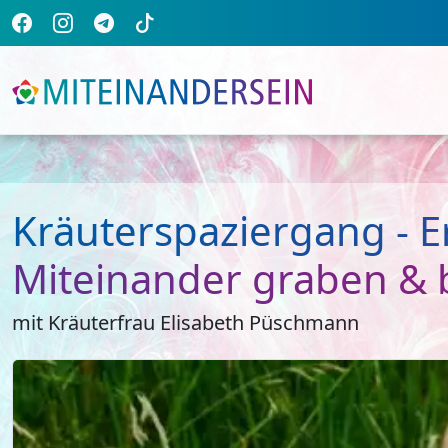
Kräuterspaziergang - E
Miteinander graben & 
mit Kräuterfrau Elisabeth Püschmann