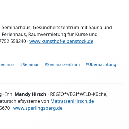
· Seminarhaus, Gesundheitszentrum mit Sauna und
d Ferienhaus, Raumvermietung für Kurse und
37752 558240 ·
www.kunsthof-eibenstock.de
Seminar
#Seminar
#Seminarzentrum
#Übernachtung
rg
· Inh.
Mandy Hirsch ·
REGIO*VEGI*WILD-Küche,
Naturschlafsysteme von
MatratzenHirsch.de
·
5670 ·
www.sperlingsberg.de