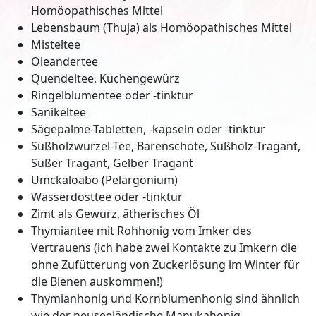
Homöopathisches Mittel
Lebensbaum (Thuja) als Homöopathisches Mittel
Misteltee
Oleandertee
Quendeltee, Küchengewürz
Ringelblumentee oder -tinktur
Sanikeltee
Sägepalme-Tabletten, -kapseln oder -tinktur
Süßholzwurzel-Tee, Bärenschote, Süßholz-Tragant,
Süßer Tragant, Gelber Tragant
Umckaloabo (Pelargonium)
Wasserdosttee oder -tinktur
Zimt als Gewürz, ätherisches Öl
Thymiantee mit Rohhonig vom Imker des
Vertrauens (ich habe zwei Kontakte zu Imkern die
ohne Zufütterung von Zuckerlösung im Winter für
die Bienen auskommen!)
Thymianhonig und Kornblumenhonig sind ähnlich
wie der neuseeländische Manukahonig