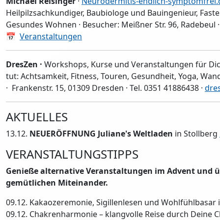
Michael Reisinger
·
Neurodermitis-endlich-symptomfrei.
Heilpilzsachkundiger, Baubiologe und Bauingenieur, Fast
Gesundes Wohnen · Besucher: Meißner Str. 96, Radebeul · 
📅
Veranstaltungen
DresZen ·
Workshops, Kurse und Veranstaltungen für Di
tut: Achtsamkeit, Fitness, Touren, Gesundheit, Yoga, Wa
· Frankenstr. 15, 01309 Dresden · Tel. 0351 41886438 ·
dre
AKTUELLES
13.12.
NEUERÖFFNUNG Juliane's Weltladen
in Stollberg
VERANSTALTUNGSTIPPS
Genieße alternative Veranstaltungen im Advent und 
gemütlichen Miteinander.
09.12. Kakaozeremonie, Sigillenlesen und Wohlfühlbasa
09.12. Chakrenharmonie – klangvolle Reise durch Deine 