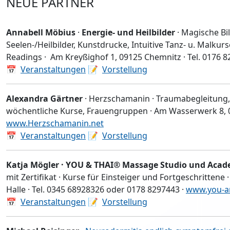
NEUE PARTNER
Annabell Möbius
·
Energie- und Heilbilder
· Magische Bi
Seelen-/Heilbilder, Kunstdrucke, Intuitive Tanz- u. Malkur
Readings · Am Kreyßighof 1, 09125 Chemnitz · Tel. 0176 8
📅
Veranstaltungen
📝
Vorstellung
Alexandra Gärtner
· Herzschamanin · Traumabegleitung,
wöchentliche Kurse, Frauengruppen · Am Wasserwerk 8, 01
www.Herzschamanin.net
📅
Veranstaltungen
📝
Vorstellung
Katja Mögler · YOU & THAI® Massage Studio und Aca
mit Zertifikat · Kurse für Einsteiger und Fortgeschrittene 
Halle · Tel. 0345 68928326 oder 0178 8297443 ·
www.you-an
📅
Veranstaltungen
📝
Vorstellung