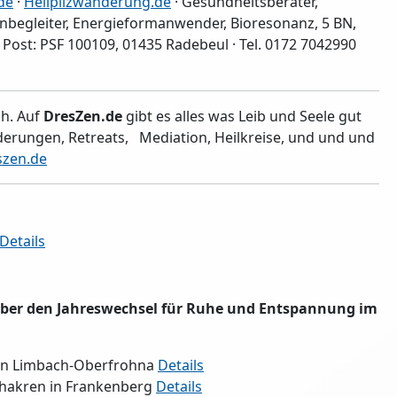
de
·
Heilpilzwanderung.de
· Gesundheitsberater,
enbegleiter, Energieformanwender, Bioresonanz, 5 BN,
Post: PSF 100109, 01435 Radebeul · Tel. 0172 7042990
ch. Auf
DresZen.de
gibt es alles was Leib und Seele gut
nderungen, Retreats, Mediation, Heilkreise, und und und
szen.de
Details
über den Jahreswechsel für Ruhe und Entspannung im
r in Limbach-Oberfrohna
Details
Chakren in Frankenberg
Details