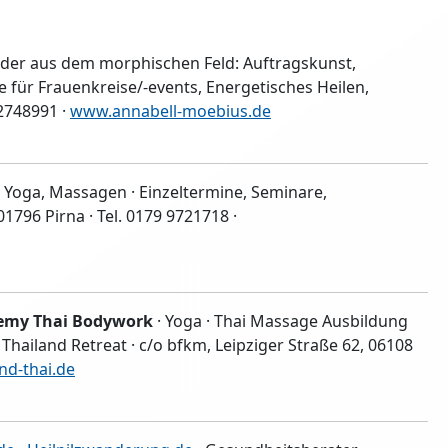
lder aus dem morphischen Feld: Auftragskunst,
se für Frauenkreise/-events, Energetisches Heilen,
2748991 ·
www.annabell-moebius.de
 Yoga, Massagen · Einzeltermine, Seminare,
796 Pirna · Tel. 0179 9721718 ·
demy Thai Bodywork
· Yoga · Thai Massage Ausbildung
· Thailand Retreat · c/o bfkm, Leipziger Straße 62, 06108
d-thai.de