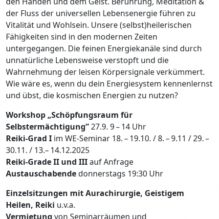
den Händen und dem Geist. Berührung, Meditation &
der Fluss der universellen Lebensenergie führen zu
Vitalität und Wohlsein. Unsere (selbst)heilerischen
Fähigkeiten sind in den modernen Zeiten
untergegangen. Die feinen Energiekanäle sind durch
unnatürliche Lebensweise verstopft und die
Wahrnehmung der leisen Körpersignale verkümmert.
Wie wäre es, wenn du dein Energiesystem kennenlernst
und übst, die kosmischen Energien zu nutzen?
Workshop „Schöpfungsraum für
Selbstermächtigung”
27.9. 9 – 14 Uhr
Reiki-Grad I
im WE-Seminar 18. – 19.10. / 8. – 9.11 / 29. –
30.11. / 13.– 14.12.2025
Reiki-Grade II und III
auf Anfrage
Austauschabende
donnerstags 19:30 Uhr
Einzelsitzungen mit Aurachirurgie, Geistigem
Heilen, Reiki
u.v.a.
Vermietung
von Seminarräumen und