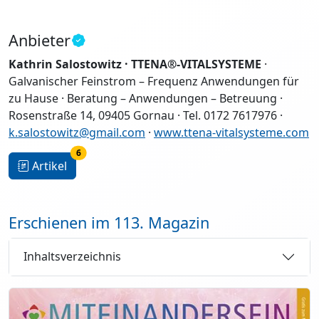
Anbieter
Kathrin Salostowitz · TTENA®-VITALSYSTEME
·
Galvanischer Feinstrom – Frequenz Anwendungen für
zu Hause · Beratung – Anwendungen – Betreuung ·
Rosenstraße 14, 09405 Gornau · Tel. 0172 7617976 ·
k.salostowitz@gmail.com
·
www.ttena-vitalsysteme.com
6
Artikel
Erschienen im 113. Magazin
Inhaltsverzeichnis