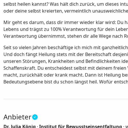
selbst heilen kannst? Was hält dich zurück, um dieses in
oder deine selbst kreierten, vermeintlich unausweichlic
Mir geht es darum, dass dir immer wieder klar wird: Du ha
Lebens und trägst zu 100% Verantwortung für dein Leben.
Verantwortung übernimmst, stehen dir alle Wege nach Rom
Seit so vielen Jahren beschäftige ich mich mit ganzheitl
Und doch fängt Heilung stets mit der Bereitschaft desjeni
unseren Störungen, Krankheiten und Befindlichkeiten ident
Schaffenskraft. Du entscheidest selbst mit deinem freien W
macht, zurückhält oder krank macht. Dann ist Heilung be
Bedeutungsebene bist du schon längst heil. Wofür entsch
Anbieter
Dr. Julia König
·
Institut für Bewusstseinsentfaltung
· 