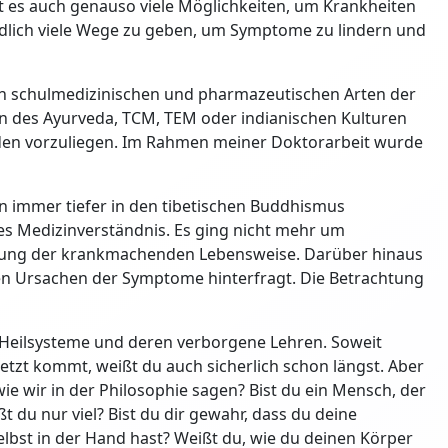
bt es auch genauso viele Möglichkeiten, um Krankheiten
endlich viele Wege zu geben, um Symptome zu lindern und
n schulmedizinischen und pharmazeutischen Arten der
 des Ayurveda, TCM, TEM oder indianischen Kulturen
oden vorzuliegen. Im Rahmen meiner Doktorarbeit wurde
n immer tiefer in den tibetischen Buddhismus
es Medizinverständnis. Es ging nicht mehr um
rung der krankmachenden Lebensweise. Darüber hinaus
n Ursachen der Symptome hinterfragt. Die Betrachtung
n Heilsysteme und deren verborgene Lehren. Soweit
 jetzt kommt, weißt du auch sicherlich schon längst. Aber
 wie wir in der Philosophie sagen? Bist du ein Mensch, der
t du nur viel? Bist du dir gewahr, dass du deine
elbst in der Hand hast? Weißt du, wie du deinen Körper