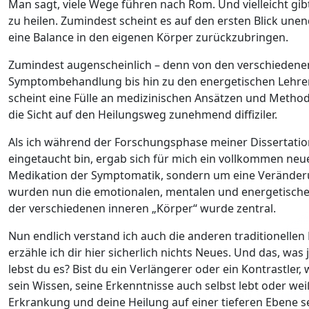
Man sagt, viele Wege führen nach Rom. Und vielleicht gi
zu heilen. Zumindest scheint es auf den ersten Blick un
eine Balance in den eigenen Körper zurückzubringen.
Zumindest augenscheinlich – denn von den verschiedene
Symptombehandlung bis hin zu den energetischen Lehren
scheint eine Fülle an medizinischen Ansätzen und Meth
die Sicht auf den Heilungsweg zunehmend diffiziler.
Als ich während der Forschungsphase meiner Dissertatio
eingetaucht bin, ergab sich für mich ein vollkommen neu
Medikation der Symptomatik, sondern um eine Verände
wurden nun die emotionalen, mentalen und energetische
der verschiedenen inneren „Körper“ wurde zentral.
Nun endlich verstand ich auch die anderen traditionelle
erzähle ich dir hier sicherlich nichts Neues. Und das, was
lebst du es? Bist du ein Verlängerer oder ein Kontrastler,
sein Wissen, seine Erkenntnisse auch selbst lebt oder weiß
Erkrankung und deine Heilung auf einer tieferen Ebene s