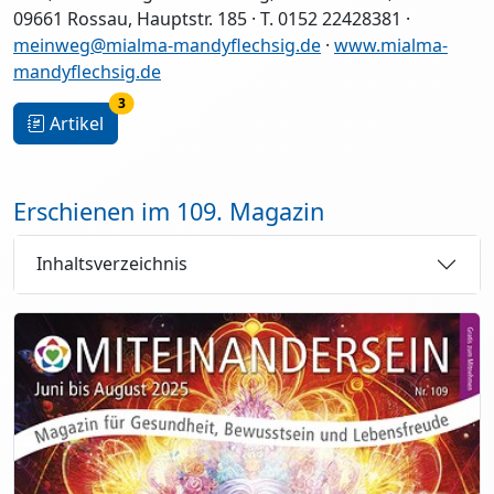
09661 Rossau, Hauptstr. 185 · T. 0152 22428381 ·
meinweg@mialma-mandyflechsig.de
·
www.mialma-
mandyflechsig.de
3
Artikel
Erschienen im 109. Magazin
Inhaltsverzeichnis